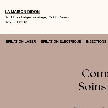
Aller
au
LA MAISON DIDON
contenu
87 Bd des Belges 2é étage, 76000 Rouen
02 78 81 81 61
ÉPILATION LASER
ÉPILATION ÉLECTRIQUE
INJECTIONS
Comm
Soins