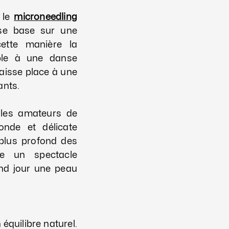
 le
microneedling
 se base sur une
cette manière la
ble à une danse
laisse place à une
ants.
les amateurs de
fonde et délicate
 plus profond des
ée un spectacle
and jour une peau
équilibre naturel.