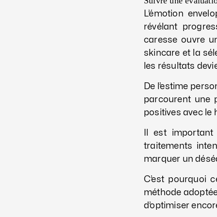
Suivre une évaluatio
L’émotion envelo
révélant progre
caresse ouvre un
skincare et la sé
les résultats devi
De l’estime perso
parcourent une 
positives avec le 
Il est importan
traitements int
marquer un déséqu
C’est pourquoi c
méthode adoptée 
d’optimiser encor