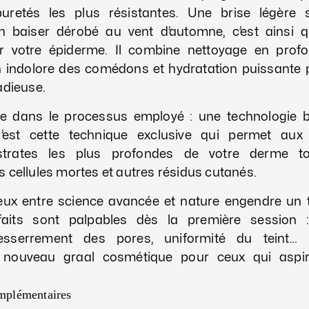
puretés les plus résistantes. Une brise légère s
 baiser dérobé au vent d’automne, c’est ainsi q
r votre épiderme. Il combine nettoyage en profon
on indolore des comédons et hydratation puissante p
adieuse.
de dans le processus employé : une technologie
C’est cette technique exclusive qui permet aux 
 strates les plus profondes de votre derme t
 cellules mortes et autres résidus cutanés.
x entre science avancée et nature engendre un te
nfaits sont palpables dès la première session 
resserrement des pores, uniformité du teint… L
e nouveau graal cosmétique pour ceux qui asp
omplémentaires