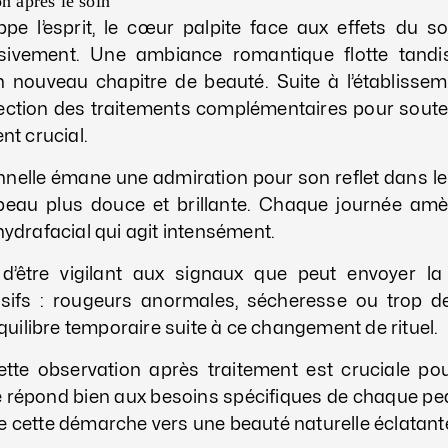
n après le soin
ppe l’esprit, le cœur palpite face aux effets du so
ssivement. Une ambiance romantique flotte tandis
 nouveau chapitre de beauté. Suite à l’établissem
lection des traitements complémentaires pour souteni
ent crucial.
nnelle émane une admiration pour son reflet dans le 
peau plus douce et brillante. Chaque journée amè
hydrafacial qui agit intensément.
t d’être vigilant aux signaux que peut envoyer l
ensifs : rougeurs anormales, sécheresse ou trop 
ilibre temporaire suite à ce changement de rituel.
ette observation après traitement est cruciale pou
répond bien aux besoins spécifiques de chaque pea
e cette démarche vers une beauté naturelle éclatante