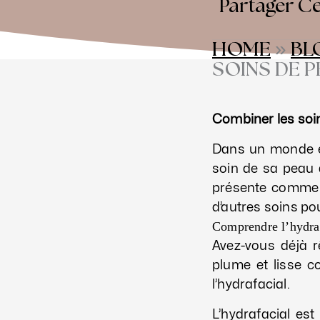
Partager Ce
HOME
»
BL
SOINS DE P
Combiner les soi
Dans un monde en
soin de sa peau d
présente comme un
d’autres soins po
Comprendre l’hydra
Avez-vous déjà 
plume et lisse c
l’hydrafacial.
L’hydrafacial est