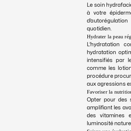
Le soin hydrafaci
à votre épiderm
d’autorégulatio
quotidien.
Hydrater la peau ré
L’hydratation 
hydratation opti
intensifiés par
comme les lotio
procédure procure
aux agressions ex
Favoriser la nutriti
Opter pour des s
amplifiant les av
des vitamines e
luminosité naturel