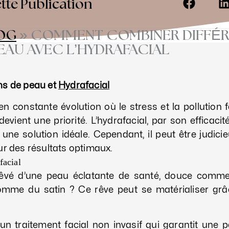
tte Publication
OG
»
COMMENT COMBINER DIFFÉ
EAU AVEC L’HYDRAFACIAL
ns de peau et
Hydrafacial
 constante évolution où le stress et la pollution f
evient une priorité. L’hydrafacial, par son efficaci
e solution idéale. Cependant, il peut être judicie
ur des résultats optimaux.
facial
rêvé d’une peau éclatante de santé, douce comm
omme du satin ? Ce rêve peut se matérialiser gr
 un traitement facial non invasif qui garantit une