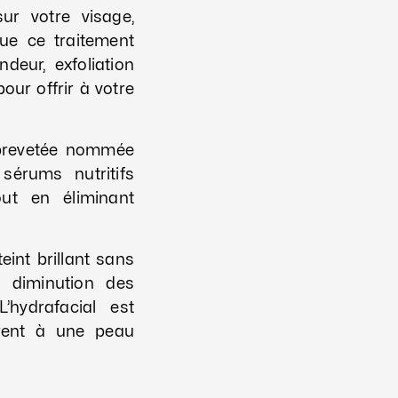
ur votre visage,
ue ce traitement
deur, exfoliation
our offrir à votre
 brevetée nommée
sérums nutritifs
out en éliminant
int brillant sans
: diminution des
’hydrafacial est
irent à une peau