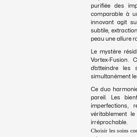
purifiée des im
comparable à un
innovant agit su
subtile, extracti
peau une allure r
Le mystère rési
Vortex-Fusion. 
d’atteindre les
simultanément les
Ce duo harmonieu
pareil. Les bie
imperfections, 
véritablement l
irréprochable.
Choisir les soins c