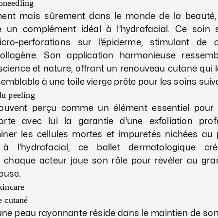
oneedling
ment mais sûrement dans le monde de la beauté,
un complément idéal à l’hydrafacial. Ce soin
cro-perforations sur l’épiderme, stimulant de 
collagène. Son application harmonieuse ressem
science et nature, offrant un renouveau cutané qui 
semblable à une toile vierge prête pour les soins suiv
du peeling
ouvent perçu comme un élément essentiel pour 
orte avec lui la garantie d’une exfoliation pro
miner les cellules mortes et impuretés nichées au
 à l’hydrafacial, ce ballet dermatologique cr
 chaque acteur joue son rôle pour révéler au gr
euse.
kincare
e cutané
’une peau rayonnante réside dans le maintien de son 