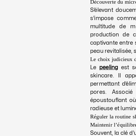
Découverte du micr
S’élevant douce
s’impose comme 
multitude de mi
production de 
captivante entre 
peau revitalisée, 
Le choix judicieux 
Le
peeling
est s
skincare. Il app
permettant d’éli
pores. Associé
époustouflant où
radieuse et lumin
Réguler la routine s
Maintenir l’équilibr
Souvent, la clé d