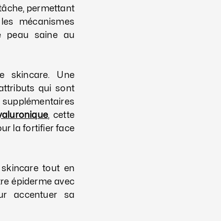
 tâche, permettant
e les mécanismes
ne peau saine au
e skincare. Une
ttributs qui sont
 supplémentaires
yaluronique
, cette
 la fortifier face
 skincare tout en
otre épiderme avec
our accentuer sa