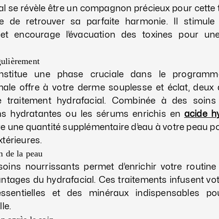
al se révèle être un compagnon précieux pour cette
e de retrouver sa parfaite harmonie. Il stimul
n et encourage l’évacuation des toxines pour u
gulièrement
constitue une phase cruciale dans le programm
male offre à votre derme souplesse et éclat, deux a
 le traitement hydrafacial. Combinée à des soins
ns hydratantes ou les sérums enrichis en
acide h
 une quantité supplémentaire d’eau à votre peau pour
térieures.
on de la peau
oins nourrissants permet d’enrichir votre routine
antages du hydrafacial. Ces traitements infusent v
ssentielles et des minéraux indispensables p
le.