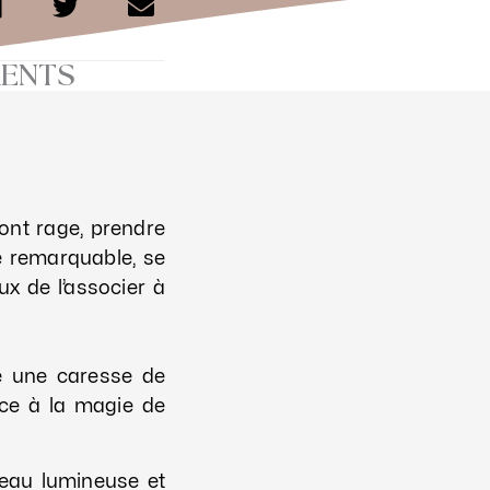
RENTS
ont rage, prendre
té remarquable, se
ux de l’associer à
e une caresse de
âce à la magie de
 peau lumineuse et