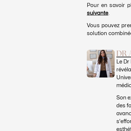
Pour en savoir p
suivante
.
Vous pouvez pre
solution combiné
DR 
Le Dr
révél
Univer
médica
Son e
des fo
avanc
s'eff
esthé