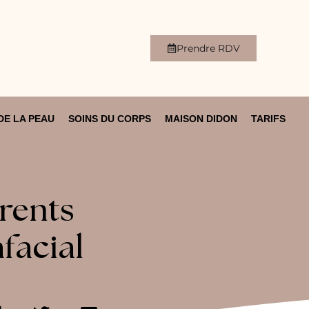
Prendre RDV
DE LA PEAU
SOINS DU CORPS
MAISON DIDON
TARIFS
rents
facial