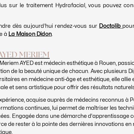
lus sur le traitement Hydrafacial, vous pouvez con
ndre dès aujourd’hui rendez-vous sur
Doctolib
pour
e à
La Maison Didon
.
AYED MERIEM
 Meriem AYED est médecin esthétique à Rouen, passio
ation de la beauté unique de chacun. Avec plusieurs 
sitaires en médecine anti-âge et esthétique, elle allie 
le et sens artistique pour offrir des résultats naturels
xpérience, acquise auprès de médecins reconnus à Par
rmations continues, lui permet de maîtriser les techn
ées. Engagée dans une démarche d'apprentissage con
orce de rester à la pointe des dernières innovations e
tique.