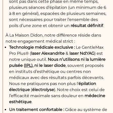
sont pas dans cette phase en même temps,
plusieurs séances d’épilation (un minimum de 6
à 8 en général), espacées de plusieurs semaines,
sont nécessaires pour traiter l’ensemble des
poils d’une zone et obtenir un
résultat
définitif
.
À La Maison Didon, notre différence réside dans
notre engagement médical strict :
Technologie
médicale exclusive :
Le GentleMax
Pro Plus® (
laser Alexandrite
&
laser Nd:YAG
) est
notre unique outil.
Nous n’utilisons ni la
lumière
pulsée
(
IPL
), ni le
laser diode
, souvent proposés
en instituts d’esthétique ou centres non
médicaux avec des résultats parfois décevants.
Nous ne pratiquons pas non plus l’
épilation
électrique
(
électrolyse
). Notre choix est celui de
l’efficacité maximale sans douleur en
médecine
esthétique
.
Un
traitement
confortable
:
Grâce au système de