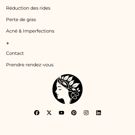
Réduction des rides
Perte de gras
Acné & Imperfections
+
Contact
Prendre rendez-vous
F
X
Y
P
I
L
a
-
o
i
n
i
c
t
u
n
s
n
e
w
t
t
t
k
b
i
u
e
a
e