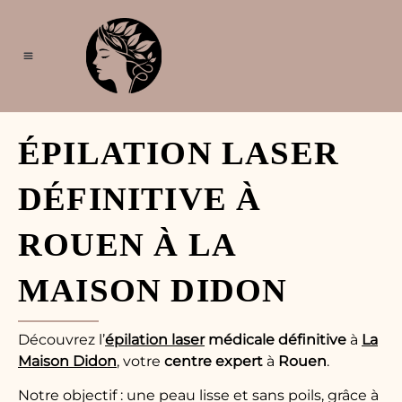
Aller
au
contenu
Épilation laser
Épilation électrique
Lasers médicaux
Soins visage & capillaires
Soins de la peau
Soins du corps
Maison Didon
ÉPILATION LASER
DÉFINITIVE À
ROUEN À LA
MAISON DIDON
Découvrez l’
épilation laser
médicale
définitive
à
La
Maison Didon
, votre
centre
expert
à
Rouen
.
Notre objectif : une peau lisse et sans poils, grâce à