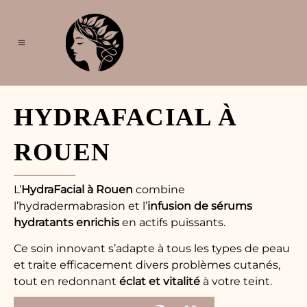
Aller
au
contenu
Épilation laser
Épilation électrique
Lasers médicaux
Soins visage & capillaires
Soins de la peau
Soins du corps
Maison Didon
HYDRAFACIAL À
ROUEN
L’
HydraFacial à Rouen
combine
l’hydradermabrasion et l’
infusion de sérums
hydratants enrichis
en actifs puissants.
Ce soin innovant s’adapte à tous les types de peau
et traite efficacement divers problèmes cutanés,
tout en redonnant
éclat et vitalité
à votre teint.