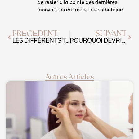
de rester à la pointe des dernières
innovations en médecine esthétique.
Précédent
Sui
PRÉCÉDENT
SUIVANT
LES DIFFÉRENTS TYPES DE PEELING CUTANÉ
POURQUOI DEVRIEZ-VOUS ENVISAGER L’IPL POUR LE RAJEUNISSEMENT DE LA PEAU
Autres Articles