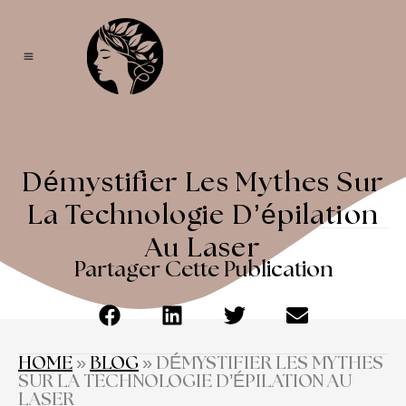
Aller
au
contenu
Épilation laser
Épilation électrique
Lasers médicaux
Soins visage & capillaires
Soins de la peau
Soins du corps
Maison Didon
Démystifier Les Mythes Sur
La Technologie D’épilation
Au Laser
Partager Cette Publication
HOME
»
BLOG
»
DÉMYSTIFIER LES MYTHES
SUR LA TECHNOLOGIE D’ÉPILATION AU
LASER