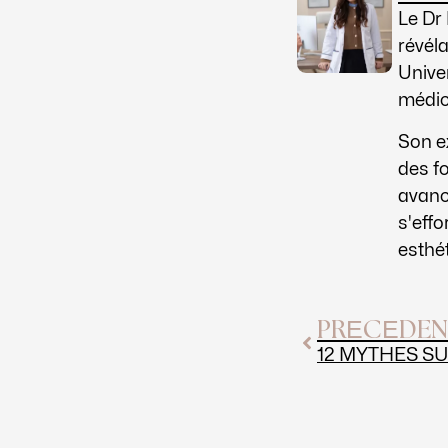
Le Dr
révél
Univer
médica
Son e
des fo
avanc
s'eff
esthé
Précédent
PRÉCÉDEN