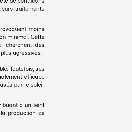
iété de conditions
sieurs traitements
provoquent moins
ion minimal. Cette
i cherchent des
 plus agressives.
le. Toutefois, ses
également efficace
sés par le soleil,
ribuant à un teint
 la production de