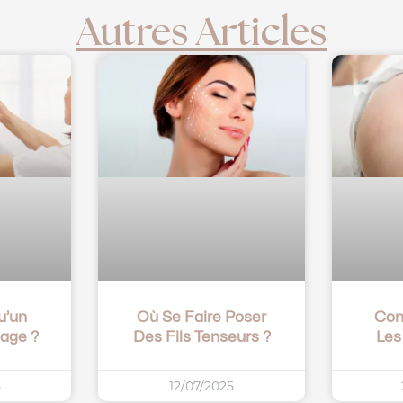
Autres Articles
u’un
Où Se Faire Poser
Com
sage ?
Des Fils Tenseurs ?
Les
5
12/07/2025