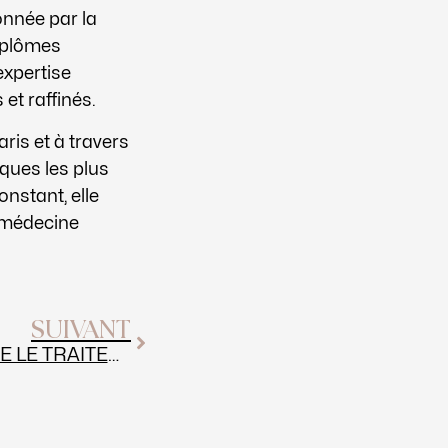
nnée par la
Diplômes
expertise
 et raffinés.
is et à travers
iques les plus
stant, elle
n médecine
Suivant
SUIVANT
COMMENT FONCTIONNE LE TRAITEMENT AU BOTOX ROUEN?