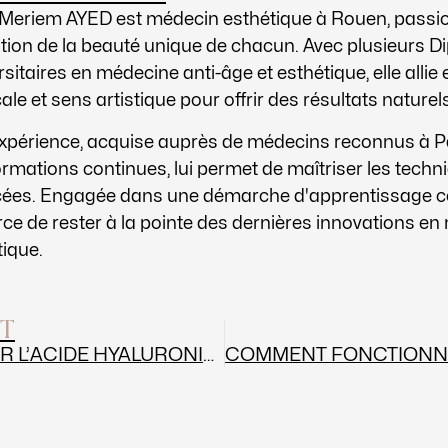
 Meriem AYED est médecin esthétique à Rouen, passio
ation de la beauté unique de chacun. Avec plusieurs 
sitaires en médecine anti-âge et esthétique, elle allie 
le et sens artistique pour offrir des résultats naturels
xpérience, acquise auprès de médecins reconnus à Par
rmations continues, lui permet de maîtriser les techn
ées. Engagée dans une démarche d'apprentissage con
orce de rester à la pointe des dernières innovations e
tique.
T
12 MYTHES SUR L’ACIDE HYALURONIQUE ET LE BOTOX DÉMYSTIFIÉS