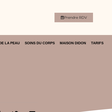
Prendre RDV
DE LA PEAU
SOINS DU CORPS
MAISON DIDON
TARIFS
?