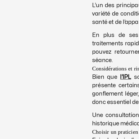
L’un des princip
variété de condit
santé et de l’app
En plus de ses
traitements rapid
pouvez retourne
séance.
Considérations et ri
Bien que
l’IPL
so
présente certain
gonflement léger
donc essentiel de
Une consultation
historique médica
Choisir un praticien