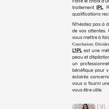
Faire le choix d’u
traitement
IPL
. 
qualifications re
N’hésitez pas à d
de vos attentes.
vous mettre à l’ai
Conclusion: Décider
L’IPL
est une méth
peau et d’épilatio
un professionnel
bénéfique pour vo
éclairés concern
vous a fourni u
vous être utile.
DR 