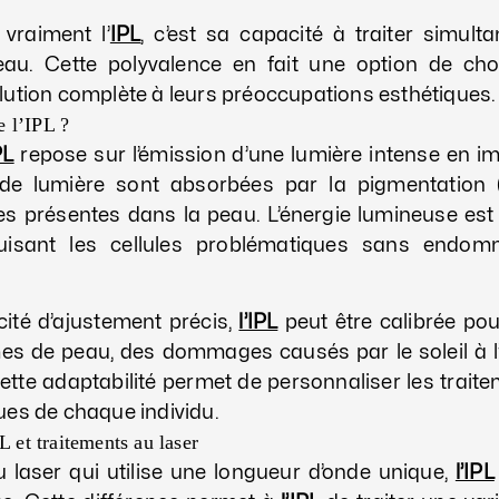
 vraiment l’
IPL
, c’est sa capacité à traiter simult
au. Cette polyvalence en fait une option de cho
lution complète à leurs préoccupations esthétiques.
 l’IPL ?
PL
repose sur l’émission d’une lumière intense en im
de lumière sont absorbées par la pigmentation (
es présentes dans la peau. L’énergie lumineuse est
ruisant les cellules problématiques sans endom
ité d’ajustement précis,
l’IPL
peut être calibrée pour
es de peau, des dommages causés par le soleil à l
Cette adaptabilité permet de personnaliser les trait
ues de chaque individu.
L et traitements au laser
 laser qui utilise une longueur d’onde unique,
l’IPL