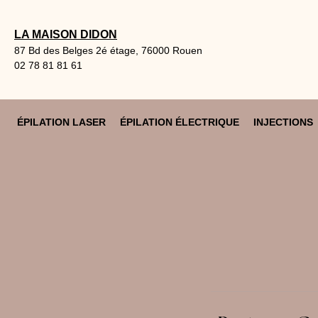
Aller
au
LA MAISON DIDON
contenu
87 Bd des Belges 2é étage, 76000 Rouen
02 78 81 81 61
ÉPILATION LASER
ÉPILATION ÉLECTRIQUE
INJECTIONS