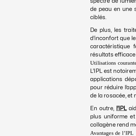
spectre de lumièr
de peau en une se
ciblés.
De plus, les tra
d’inconfort que l
caractéristique 
résultats efficac
Utilisations courant
L’IPL est notoire
applications dépa
pour réduire l’ap
de la rosacée, et
En outre,
l’IPL
aid
plus uniforme et
collagène rend mê
Avantages de l’IPL