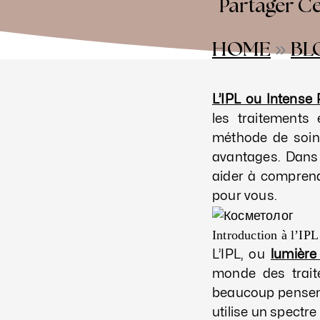
Partager Ce
HOME
»
BL
L’IPL ou Intense 
les traitements
méthode de soin 
avantages. Dans 
aider à comprendr
pour vous.
Introduction à l’IPL
L’IPL, ou
lumière
monde des trait
beaucoup pensen
utilise un spectr