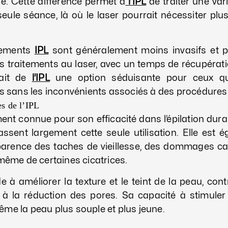
e. Cette différence permet à
l’IPL
de traiter une var
ule séance, là où le laser pourrait nécessiter plu
itements
IPL
sont généralement moins invasifs et 
es traitements au laser, avec un temps de récupérat
fait de
l’IPL
une option séduisante pour ceux qu
es sans les inconvénients associés à des procédures
es de l’IPL
ment connue pour son efficacité dans l’épilation durab
ssent largement cette seule utilisation. Elle est 
parence des taches de vieillesse, des dommages cau
 même de certaines cicatrices.
e à améliorer la texture et le teint de la peau, cont
 à la réduction des pores. Sa capacité à stimuler
me la peau plus souple et plus jeune.