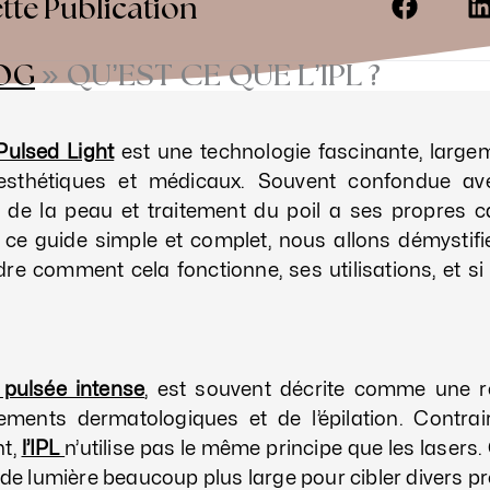
tte Publication
OG
»
QU’EST CE QUE L’IPL ?
Pulsed Light
est une technologie fascinante, largem
 esthétiques et médicaux. Souvent confondue avec
de la peau et traitement du poil a ses propres ca
ce guide simple et complet, nous allons démystifie
e comment cela fonctionne, ses utilisations, et si 
 pulsée intense
, est souvent décrite comme une r
ements dermatologiques et de l’épilation. Contra
t,
l’IPL
n’utilise pas le même principe que les lasers.
e de lumière beaucoup plus large pour cibler divers 