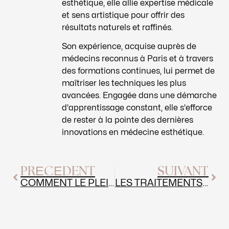
esthétique, elle allie expertise médicale
et sens artistique pour offrir des
résultats naturels et raffinés.
Son expérience, acquise auprès de
médecins reconnus à Paris et à travers
des formations continues, lui permet de
maîtriser les techniques les plus
avancées. Engagée dans une démarche
d'apprentissage constant, elle s'efforce
de rester à la pointe des dernières
innovations en médecine esthétique.
Précédent
Sui
PRÉCÉDENT
SUIVANT
COMMENT LE PLEIN AIR ET LES ACTIVITÉS DE PLEIN AIR PEUVENT ÊTRE COMPLÉTÉS PAR DES SOINS ESTHÉTIQUES POUR AMÉLIORER VOTRE BIEN ÊTRE GLOBAL
LES TRAITEMENTS CONTRE LA CHUTE DE CHEVEUX