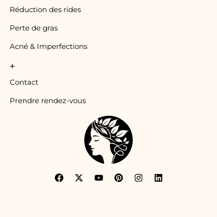
Réduction des rides
Perte de gras
Acné & Imperfections
+
Contact
Prendre rendez-vous
F
X
Y
P
I
L
a
-
o
i
n
i
c
t
u
n
s
n
e
w
t
t
t
k
b
i
u
e
a
e