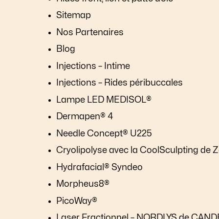
Sitemap
Nos Partenaires
Blog
Injections – Intime
Injections – Rides péribuccales
Lampe LED MEDISOL®
Dermapen® 4
Needle Concept® U225
Cryolipolyse avec la CoolSculpting de Z
Hydrafacial® Syndeo
Morpheus8®
PicoWay®
Laser Fractionnel – NORDLYS de CAN