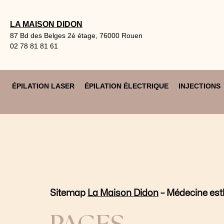
Aller
au
LA MAISON DIDON
contenu
87 Bd des Belges 2é étage, 76000 Rouen
02 78 81 81 61
ÉPILATION LASER
ÉPILATION ÉLECTRIQUE
INJECTIONS
Sitemap
La Maison Didon
– Médecine est